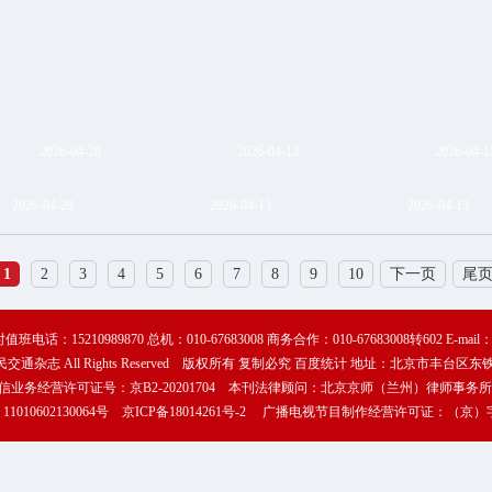
2026-04-28
2026-04-13
2026-04-1
2026-04-28
2026-04-13
2026-04-13
1
2
3
4
5
6
7
8
9
10
下一页
尾
电话：15210989870 总机：010-67683008 商务合作：010-67683008转602 E-mail：zzs
t 人民交通杂志 All Rights Reserved 版权所有 复制必究 百度统计 地址：北京市丰台
信业务经营许可证号：京B2-20201704 本刊法律顾问：北京京师（兰州）律师事务所
11010602130064号 京ICP备18014261号-2 广播电视节目制作经营许可证：（京）字